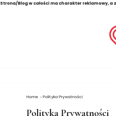
Strona/Blog w całości ma charakter reklamowy, a 
S
k
i
p
t
o
c
o
Zawsze Perfekcyjna
Uroda
n
t
e
n
t
Home
Polityka Prywatności
Polityka Prywatności