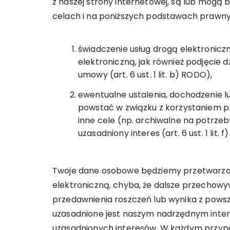
z naszej strony internetowej, są lub mogą
celach i na poniższych podstawach prawny
świadczenie usług drogą elektronicz
elektroniczną, jak również podjęcie 
umowy (art. 6 ust. 1 lit. b) RODO),
ewentualne ustalenia, dochodzenie 
powstać w związku z korzystaniem prz
inne cele (np. archiwalne na potrze
uzasadniony interes (art. 6 ust. 1 lit. 
Twoje dane osobowe będziemy przetwarzać
elektroniczną, chyba, że dalsze przechow
przedawnienia roszczeń lub wynika z pow
uzasadnione jest naszym nadrzędnym intere
uzasadnionych interesów. W każdym przyp