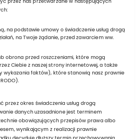
 być przez nas przetwarzane w następujących
ch:
ną, na podstawie umowy o świadczenie usług drogą
działań, na Twoje żądanie, przed zawarciem ww.
lub obrona przed roszczeniami, które mogą
ez Ciebie z naszej strony internetowej, a także
by wykazania faktów), które stanowią nasz prawnie
f) RODO).
 przez okres świadczenia usług drogą
ywanie danych uzasadnione jest terminem
szechnie obowiązujących przepisów prawa albo
sem, wynikającym z realizacji prawnie
adku decyduje dłuższy termin przechowywania