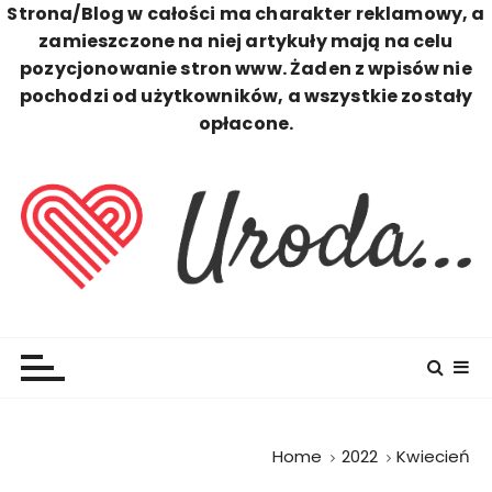
Strona/Blog w całości ma charakter reklamowy, a
zamieszczone na niej artykuły mają na celu
pozycjonowanie stron www. Żaden z wpisów nie
pochodzi od użytkowników, a wszystkie zostały
opłacone.
S
k
i
p
t
o
c
Uroda
Zawsze Perfekcyjna
o
n
t
e
n
Home
2022
Kwiecień
t