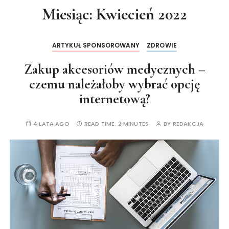
Miesiąc:
Kwiecień 2022
ARTYKUŁ SPONSOROWANY
ZDROWIE
Zakup akcesoriów medycznych –
czemu należałoby wybrać opcję
internetową?
4 LATA AGO
READ TIME:
2 MINUTES
BY
REDAKCJA