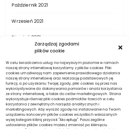
Październik 2021
Wrzesień 2021
Sierpień 2021
Zarządzaj zgodami
plików cookie
Lipiec 2021
W celu świadczenia usług na najwyższym poziomie w ramach
naszej strony internetowej korzystamy z plików cookies. Pliki
Czerwiec 2021
cookies umożliwiają nam zapewnienie prawidłowego działania
naszej strony internetowej oraz realizację podstawowych jej
funkcji, a po uzyskaniu Twojej zgody, pliki cookies są przez nas
Maj 2021
wykorzystywane do dokonywania pomiarów i analiz korzystania
ze strony internetowej, a także do celów marketingowych. Strona
wykorzystuje również pliki cookies podmiotów trzecich w celu
Kwiecień 2021
korzystania z zewnętrznych narzędzi analitycznych i
marketingowych. Aby wyrazić zgodę na instalowanie na Twoim
urządzeniu końcowym plików cookies wszystkich wskazanych
Marzec 2021
wyżej kategorii kliknij przycisk "Akceptuję". Poszczególne
ustawienia plików cookies możesz zmieniać po kliknięciu