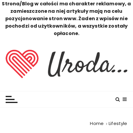
Strona/Blog w całości ma charakter reklamowy, a
zamieszczone na niej artykuły mają na celu
pozycjonowanie stron www. Żaden z wpisów nie
pochodzi od użytkowników, a wszystkie zostały
opłacone.
S
k
i
p
t
o
c
Uroda
Zawsze Perfekcyjna
o
n
t
e
n
Home
Lifestyle
t