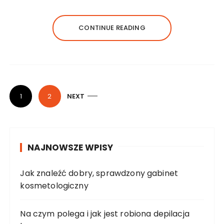
CONTINUE READING
N
1
2
NEXT
a
w
i
NAJNOWSZE WPISY
g
a
Jak znaleźć dobry, sprawdzony gabinet
c
kosmetologiczny
j
a
Na czym polega i jak jest robiona depilacja