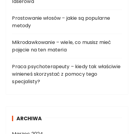
laserowa
p
o
Prostowanie włosów – jakie są popularne
w
metody
p
i
Mikrodawkowanie – wiele, co musisz mieć
s
pojęcie na ten materia
a
c
Praca psychoterapeuty – kiedy tak właściwie
winieneś skorzystać z pomocy tego
h
specjalisty?
ARCHIWA
Marzec 2024