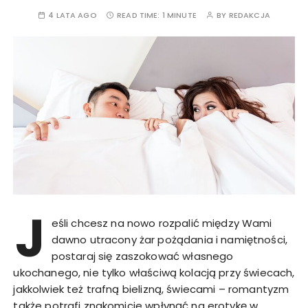
4 LATA AGO
READ TIME:
1 MINUTE
BY
REDAKCJA
J
eśli chcesz na nowo rozpalić między Wami
dawno utracony żar pożądania i namiętności,
postaraj się zaszokować własnego
ukochanego, nie tylko właściwą kolacją przy świecach,
jakkolwiek też trafną bielizną, świecami – romantyzm
także potrafi znakomicie wpłynąć na erotykę w