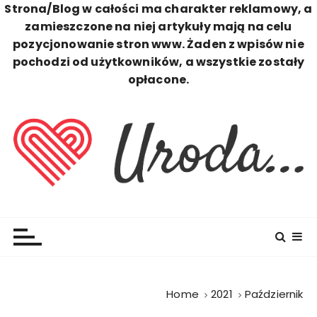
Strona/Blog w całości ma charakter reklamowy, a
zamieszczone na niej artykuły mają na celu
pozycjonowanie stron www. Żaden z wpisów nie
pochodzi od użytkowników, a wszystkie zostały
opłacone.
S
k
i
p
t
o
c
Uroda
Zawsze Perfekcyjna
o
n
t
e
n
Home
2021
Październik
t