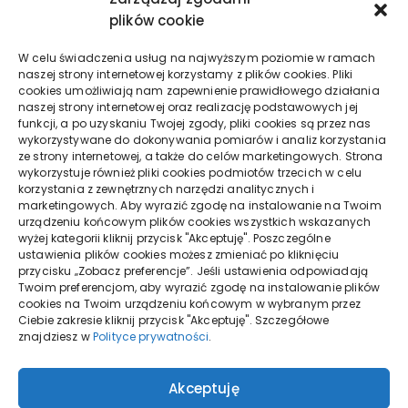
plików cookie
Lipiec 2021
W celu świadczenia usług na najwyższym poziomie w ramach
naszej strony internetowej korzystamy z plików cookies. Pliki
Czerwiec 2021
cookies umożliwiają nam zapewnienie prawidłowego działania
naszej strony internetowej oraz realizację podstawowych jej
funkcji, a po uzyskaniu Twojej zgody, pliki cookies są przez nas
Maj 2021
wykorzystywane do dokonywania pomiarów i analiz korzystania
ze strony internetowej, a także do celów marketingowych. Strona
wykorzystuje również pliki cookies podmiotów trzecich w celu
Kwiecień 2021
korzystania z zewnętrznych narzędzi analitycznych i
marketingowych. Aby wyrazić zgodę na instalowanie na Twoim
urządzeniu końcowym plików cookies wszystkich wskazanych
Marzec 2021
wyżej kategorii kliknij przycisk "Akceptuję". Poszczególne
ustawienia plików cookies możesz zmieniać po kliknięciu
przycisku „Zobacz preferencje”. Jeśli ustawienia odpowiadają
Twoim preferencjom, aby wyrazić zgodę na instalowanie plików
cookies na Twoim urządzeniu końcowym w wybranym przez
Ciebie zakresie kliknij przycisk "Akceptuję". Szczegółowe
znajdziesz w
Polityce prywatności
.
Akceptuję