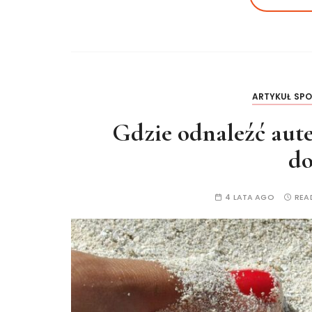
ARTYKUŁ SP
Gdzie odnaleźć aute
do
4 LATA AGO
REA