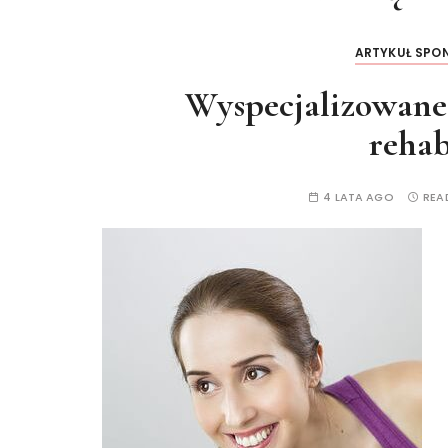
ARTYKUŁ SP
Wyspecjalizowane 
rehab
4 LATA AGO
REA