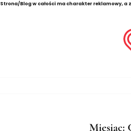
Strona/Blog w całości ma charakter reklamowy, a 
S
k
i
p
t
o
c
o
Zawsze Perfekcyjna
Uroda
n
t
e
n
t
Miesiąc: