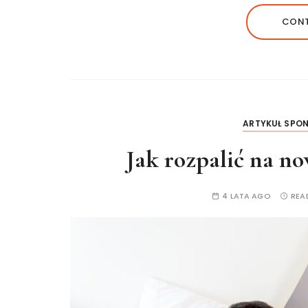
CONT
ARTYKUŁ SPO
Jak rozpalić na n
4 LATA AGO
REA