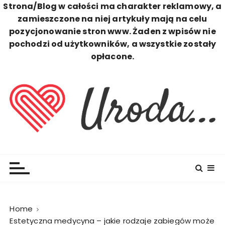
Strona/Blog w całości ma charakter reklamowy, a
zamieszczone na niej artykuły mają na celu
pozycjonowanie stron www. Żaden z wpisów nie
pochodzi od użytkowników, a wszystkie zostały
opłacone.
S
k
i
p
t
o
c
Uroda
Zawsze Perfekcyjna
o
n
t
e
n
Home
t
Estetyczna medycyna – jakie rodzaje zabiegów może