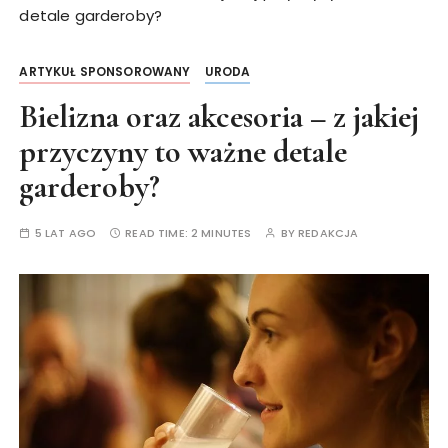
detale garderoby?
ARTYKUŁ SPONSOROWANY
URODA
Bielizna oraz akcesoria – z jakiej
przyczyny to ważne detale
garderoby?
5 LAT AGO
READ TIME:
2 MINUTES
BY
REDAKCJA