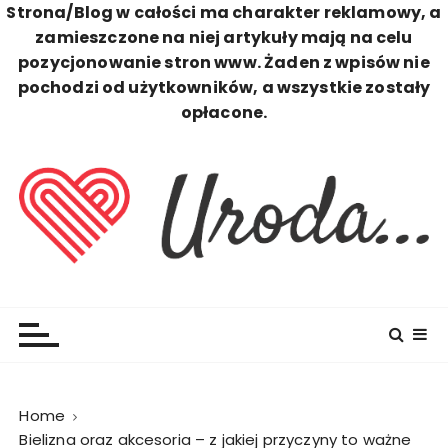
Strona/Blog w całości ma charakter reklamowy, a
zamieszczone na niej artykuły mają na celu
pozycjonowanie stron www. Żaden z wpisów nie
pochodzi od użytkowników, a wszystkie zostały
opłacone.
S
k
i
p
t
o
c
Uroda
Zawsze Perfekcyjna
o
n
t
e
n
Home
t
Bielizna oraz akcesoria – z jakiej przyczyny to ważne