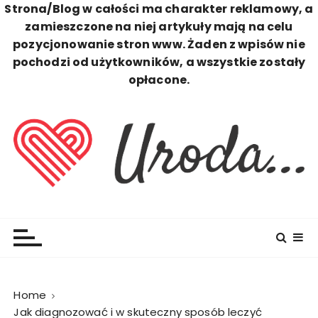
Strona/Blog w całości ma charakter reklamowy, a
zamieszczone na niej artykuły mają na celu
pozycjonowanie stron www. Żaden z wpisów nie
pochodzi od użytkowników, a wszystkie zostały
opłacone.
S
k
i
p
t
o
c
Uroda
Zawsze Perfekcyjna
o
n
t
e
n
Home
t
Jak diagnozować i w skuteczny sposób leczyć