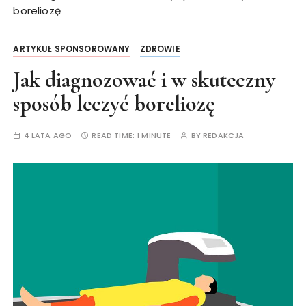
boreliozę
ARTYKUŁ SPONSOROWANY
ZDROWIE
Jak diagnozować i w skuteczny
sposób leczyć boreliozę
4 LATA AGO
READ TIME:
1 MINUTE
BY
REDAKCJA