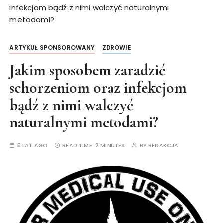
infekcjom bądź z nimi walczyć naturalnymi
metodami?
ARTYKUŁ SPONSOROWANY
ZDROWIE
Jakim sposobem zaradzić
schorzeniom oraz infekcjom
bądź z nimi walczyć
naturalnymi metodami?
5 LAT AGO
READ TIME:
2 MINUTES
BY
REDAKCJA