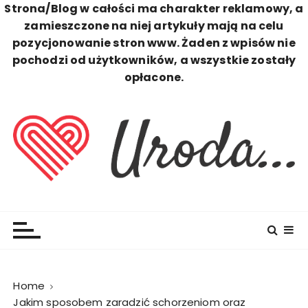
Strona/Blog w całości ma charakter reklamowy, a
zamieszczone na niej artykuły mają na celu
pozycjonowanie stron www. Żaden z wpisów nie
pochodzi od użytkowników, a wszystkie zostały
opłacone.
S
k
i
p
t
o
c
Uroda
Zawsze Perfekcyjna
o
n
t
e
n
Home
t
Jakim sposobem zaradzić schorzeniom oraz