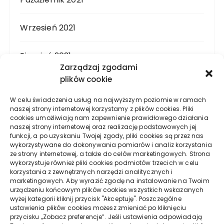
Wrzesień 2021
Sierpień 2021
Zarządzaj zgodami
plików cookie
Lipiec 2021
W celu świadczenia usług na najwyższym poziomie w ramach
naszej strony internetowej korzystamy z plików cookies. Pliki
Czerwiec 2021
cookies umożliwiają nam zapewnienie prawidłowego działania
naszej strony internetowej oraz realizację podstawowych jej
funkcji, a po uzyskaniu Twojej zgody, pliki cookies są przez nas
Maj 2021
wykorzystywane do dokonywania pomiarów i analiz korzystania
ze strony internetowej, a także do celów marketingowych. Strona
wykorzystuje również pliki cookies podmiotów trzecich w celu
Kwiecień 2021
korzystania z zewnętrznych narzędzi analitycznych i
marketingowych. Aby wyrazić zgodę na instalowanie na Twoim
urządzeniu końcowym plików cookies wszystkich wskazanych
Marzec 2021
wyżej kategorii kliknij przycisk "Akceptuję". Poszczególne
ustawienia plików cookies możesz zmieniać po kliknięciu
przycisku „Zobacz preferencje”. Jeśli ustawienia odpowiadają