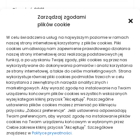
Sierpień 2021
Zarządzaj zgodami
plików cookie
Lipiec 2021
W celu świadczenia usług na najwyższym poziomie w ramach
naszej strony internetowej korzystamy z plików cookies. Pliki
Czerwiec 2021
cookies umożliwiają nam zapewnienie prawidłowego działania
naszej strony internetowej oraz realizację podstawowych jej
funkcji, a po uzyskaniu Twojej zgody, pliki cookies są przez nas
Maj 2021
wykorzystywane do dokonywania pomiarów i analiz korzystania
ze strony internetowej, a także do celów marketingowych. Strona
wykorzystuje również pliki cookies podmiotów trzecich w celu
Kwiecień 2021
korzystania z zewnętrznych narzędzi analitycznych i
marketingowych. Aby wyrazić zgodę na instalowanie na Twoim
urządzeniu końcowym plików cookies wszystkich wskazanych
Marzec 2021
wyżej kategorii kliknij przycisk "Akceptuję". Poszczególne
ustawienia plików cookies możesz zmieniać po kliknięciu
przycisku „Zobacz preferencje”. Jeśli ustawienia odpowiadają
Twoim preferencjom, aby wyrazić zgodę na instalowanie plików
cookies na Twoim urządzeniu końcowym w wybranym przez
Ciebie zakresie kliknij przycisk "Akceptuję". Szczegółowe
znajdziesz w
Polityce prywatności
.