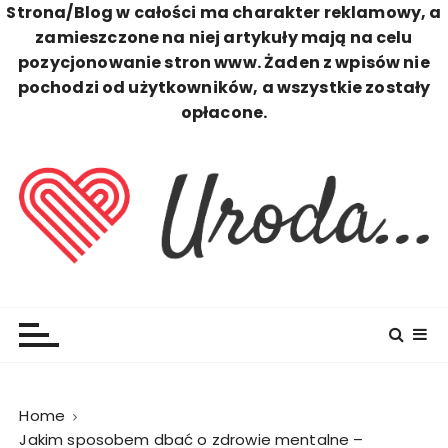
Strona/Blog w całości ma charakter reklamowy, a
zamieszczone na niej artykuły mają na celu
pozycjonowanie stron www. Żaden z wpisów nie
pochodzi od użytkowników, a wszystkie zostały
opłacone.
S
k
i
p
t
o
c
Uroda
Zawsze Perfekcyjna
o
n
t
e
n
Home
t
Jakim sposobem dbać o zdrowie mentalne –